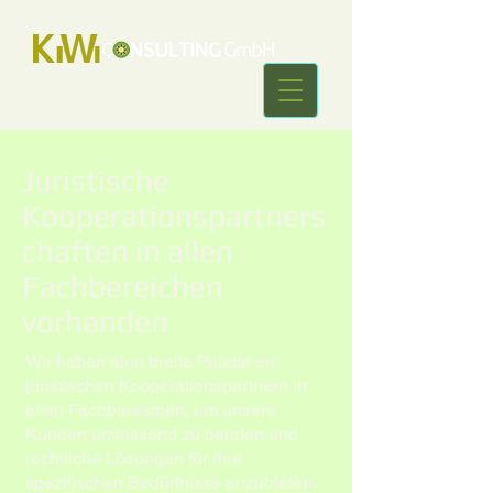
Juristische
Kooperationspartners
chaften in allen
Fachbereichen
vorhanden
Wir haben eine breite Palette an
juristischen Kooperationspartnern in
allen Fachbereichen, um unsere
Kunden umfassend zu beraten und
rechtliche Lösungen für ihre
spezifischen Bedürfnisse anzubieten.