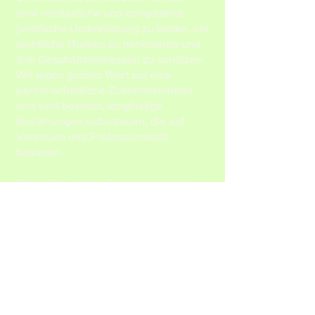
eine verlässliche und kompetente
juristische Unterstützung zu bieten, um
rechtliche Risiken zu minimieren und
ihre Geschäftsinteressen zu schützen.
Wir legen großen Wert auf eine
partnerschaftliche Zusammenarbeit
und sind bestrebt, langfristige
Beziehungen aufzubauen, die auf
Vertrauen und Professionalität
basieren.
Wenn Sie auf der Suche nach einer
umfassenden juristischen Beratung
sind oder Unterstützung in einem
bestimmten Rechtsbereich benötigen,
stehen wir Ihnen gerne zur Verfügung.
Kontaktieren Sie uns, um weitere
Informationen zu erhalten und Ihre
spezifischen Anforderungen zu
besprechen. Wir freuen uns darauf,