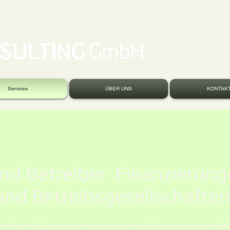
Services
ÜBER UNS
KONTAK
nd Betreiber Finanzierung
und Betriebsgesellschaft
 findet für Sie passende Investoren und Betreiber und ermögli