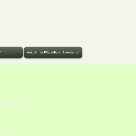
T
Ambulanter Pflegedienst Esterwegen
en für
en
cht Ihnen