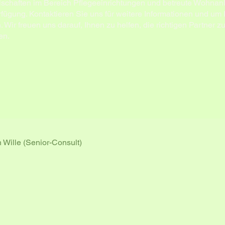
lschaften im Bereich Pflegeeinrichtungen und betreute Wohna
rfügung. Kontaktieren Sie uns für weitere Informationen und um 
ir freuen uns darauf, Ihnen zu helfen, die richtigen Partner zu
en.
 Wille (Senior-Consult)