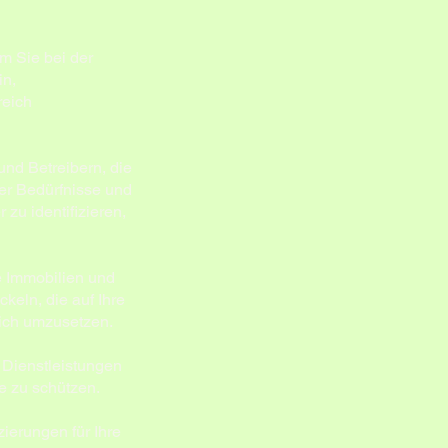
um Sie bei der
in,
reich
und Betreibern, die
rer Bedürfnisse und
zu identifizieren,
e Immobilien und
keln, die auf Ihre
eich umzusetzen.
 Dienstleistungen
le zu schützen.
ierungen für Ihre