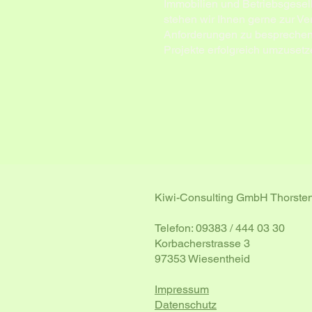
Immobilien und Betriebsgesel
stehen wir Ihnen gerne zur Ve
Anforderungen zu besprechen. W
Projekte erfolgreich umzusetz
Kiwi-Consulting GmbH Thorsten
Telefon: 09383 / 444 03 30
Korbacherstrasse 3
97353 Wiesentheid
Impressum
Datenschutz