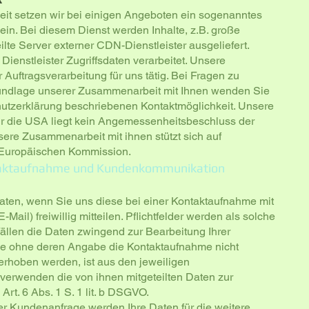
it setzen wir bei einigen Angeboten ein sogenanntes
ein. Bei diesem Dienst werden Inhalte, z.B. große
ilte Server externer CDN-Dienstleister ausgeliefert.
ienstleister Zugriffsdaten verarbeitet. Unsere
 Auftragsverarbeitung für uns tätig. Bei Fragen zu
rundlage unserer Zusammenarbeit mit Ihnen wenden Sie
chutzerklärung beschriebenen Kontaktmöglichkeit. Unsere
Für die USA liegt kein Angemessenheitsbeschluss der
ere Zusammenarbeit mit ihnen stützt sich auf
 Europäischen Kommission.
ntaktaufnahme und Kundenkommunikation
en, wenn Sie uns diese bei einer Kontaktaufnahme mit
-Mail) freiwillig mitteilen. Pflichtfelder werden als solche
Fällen die Daten zwingend zur Bearbeitung Ihrer
ie ohne deren Angabe die Kontaktaufnahme nicht
rhoben werden, ist aus den jeweiligen
 verwenden die von ihnen mitgeteilten Daten zur
rt. 6 Abs. 1 S. 1 lit. b DSGVO.
er Kundenanfrage werden Ihre Daten für die weitere