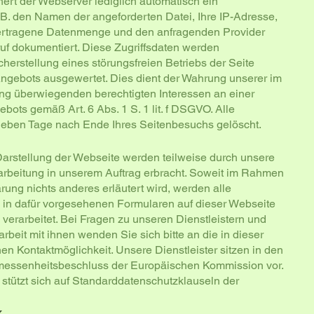
ert der Webserver lediglich automatisch ein
.B. den Namen der angeforderten Datei, Ihre IP-Adresse,
bertragene Datenmenge und den anfragenden Provider
ruf dokumentiert. Diese Zugriffsdaten werden
herstellung eines störungsfreien Betriebs der Seite
ngebots ausgewertet. Dies dient der Wahrung unserer im
g überwiegenden berechtigten Interessen an einer
bots gemäß Art. 6 Abs. 1 S. 1 lit. f DSGVO. Alle
sieben Tage nach Ende Ihres Seitenbesuchs gelöscht.
arstellung der Webseite werden teilweise durch unsere
arbeitung in unserem Auftrag erbracht. Soweit im Rahmen
ung nichts anderes erläutert wird, werden alle
ie in dafür vorgesehenen Formularen auf dieser Webseite
verarbeitet. Bei Fragen zu unseren Dienstleistern und
eit mit ihnen wenden Sie sich bitte an die in dieser
n Kontaktmöglichkeit. Unsere Dienstleister sitzen in den
messenheitsbeschluss der Europäischen Kommission vor.
tützt sich auf Standarddatenschutzklauseln der
k