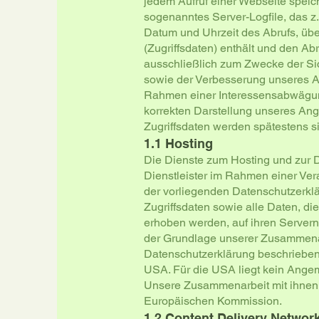
jedem Aufruf einer Webseite speich
sogenanntes Server-Logfile, das z
Datum und Uhrzeit des Abrufs, ü
(Zugriffsdaten) enthält und den Ab
ausschließlich zum Zwecke der Sic
sowie der Verbesserung unseres A
Rahmen einer Interessensabwägun
korrekten Darstellung unseres Ange
Zugriffsdaten werden spätestens 
1.1 Hosting
Die Dienste zum Hosting und zur D
Dienstleister im Rahmen einer Ver
der vorliegenden Datenschutzerklär
Zugriffsdaten sowie alle Daten, d
erhoben werden, auf ihren Servern 
der Grundlage unserer Zusammenarb
Datenschutzerklärung beschriebene
USA. Für die USA liegt kein Ange
Unsere Zusammenarbeit mit ihnen s
Europäischen Kommission.
1.2 Content Delivery Networ